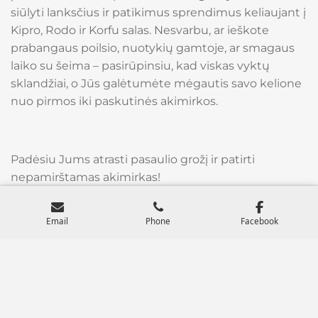
siūlyti lanksčius ir patikimus sprendimus keliaujant į
Kipro, Rodo ir Korfu salas. Nesvarbu, ar ieškote
prabangaus poilsio, nuotykių gamtoje, ar smagaus
laiko su šeima – pasirūpinsiu, kad viskas vyktų
sklandžiai, o Jūs galėtumėte mėgautis savo kelione
nuo pirmos iki paskutinės akimirkos.
Padėsiu Jums atrasti pasaulio grožį ir patirti
nepamirštamas akimirkas!
Email
Phone
Facebook
Nuostabių kelionių linkėdama, Ugnė!