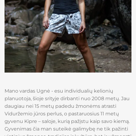
Mano vardas Ugnė - esu individualių kelionių
planuotoja, šioje srityje dirbanti nuo 2008 metų. Jau
daugiau nei 15 metų padedu žmonėms atrasti
Viduržemio jūros perlus, o pastaruosius 11 metų
gyvenu Kipre – saloje, kurią pažįstu kaip savo kiemą.
Gyvenimas čia man suteikė galimybę ne tik pažinti