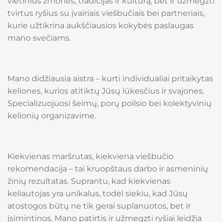
vietinius žmones, tradicijas ir kultūrą, bet ir užmegzti
tvirtus ryšius su įvairiais viešbučiais bei partneriais,
kurie užtikrina aukščiausios kokybės paslaugas
mano svečiams.
Mano didžiausia aistra – kurti individualiai pritaikytas
keliones, kurios atitiktų Jūsų lūkesčius ir svajones.
Specializuojuosi šeimų, porų poilsio bei kolektyvinių
kelionių organizavime.
Kiekvienas maršrutas, kiekviena viešbučio
rekomendacija – tai kruopštaus darbo ir asmeninių
žinių rezultatas. Suprantu, kad kiekvienas
keliautojas yra unikalus, todėl siekiu, kad Jūsų
atostogos būtų ne tik gerai suplanuotos, bet ir
įsimintinos. Mano patirtis ir užmegzti ryšiai leidžia